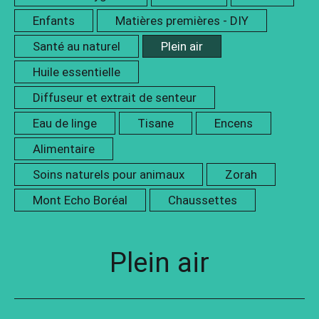
Enfants
Matières premières - DIY
RECHERCHER
Santé au naturel
Plein air
MATIÈRES PREMIÈRES - DIY
Huile essentielle
IDÉES CADEAUX
Diffuseur et extrait de senteur
Eau de linge
Tisane
Encens
PROTECTION DES RENSEIGNEMENTS
PERSONNELS
Alimentaire
Soins naturels pour animaux
Zorah
Mont Echo Boréal
Chaussettes
Plein air