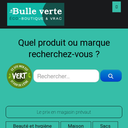
ACCUEIL
Quel produit ou marque
VRAC
recherchez-vous ?
PRODUITS
LIVRES USAGÉS
VIDÉOS
À PROPOS
Le prix en magasin prévaut
NOUS JOINDRE
Beauté et hygiène
Maison
Sacs