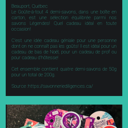
Beauport, Québec
Le Goûte-à-tout 4 demi-savons, dans une boîte en
carton, est une sélection équilibrée parmi nos
savons Légendes! Quel cadeau idéal en toute
occasion!
C'est une idée cadeau géniale pour une personne
dont on ne connaît pas les goûts! Il est idéal pour un
cadeau de bas de Noël, pour un cadeau de prof ou
pour cadeau d'hôtesse!
Cet ensemble contient quatre demi-savons de 50g
pour un total de 200g.
Source :https://savonneriediligences.ca/