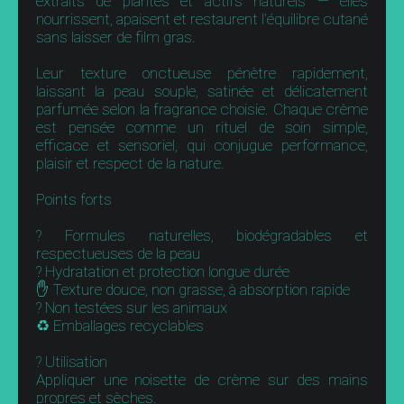
extraits de plantes et actifs naturels — elles
nourrissent, apaisent et restaurent l’équilibre cutané
sans laisser de film gras.
Leur texture onctueuse pénètre rapidement,
laissant la peau souple, satinée et délicatement
parfumée selon la fragrance choisie. Chaque crème
est pensée comme un rituel de soin simple,
efficace et sensoriel, qui conjugue performance,
plaisir et respect de la nature.
Points forts
? Formules naturelles, biodégradables et
respectueuses de la peau
? Hydratation et protection longue durée
✋ Texture douce, non grasse, à absorption rapide
? Non testées sur les animaux
♻️ Emballages recyclables
? Utilisation
Appliquer une noisette de crème sur des mains
propres et sèches.