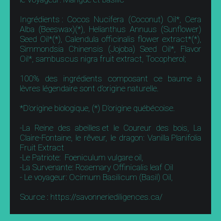
Ingrédients : Cocos Nucifera (Coconut) Oil*, Cera
Alba (Beeswax)(*), Helianthus Annuus (Sunflower)
Seed Oil*(*), Calendula officinalis flower extract*(*),
Simmondsia Chinensis (Jojoba) Seed Oil*, Flavor
Oil*, sambuscus nigra fruit extract, Tocopherol;
100% des ingrédients composant ce baume à
lèvres légendaire sont d’origine naturelle.
*D’origine biologique, (*) D’origine québécoise.
-La Reine des abeilles et le Coureur des bois, La
Claire-Fontaine, le rêveur, le dragon: Vanilla Planifolia
Fruit Extract
-Le Patriote: Foeniculum vulgare oil,
-La Survenante: Rosemary Offinicalis leaf Oil
- Le voyageur: Ocimum Basilicum (Basil) Oil,
Source : https://savonneriediligences.ca/