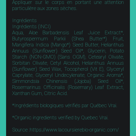
Appliquer sur le corps en portant une attention
particulière aux zones sèches.
Ingrédients
Ingrédients (INCI)
Aqua, Aloe Barbadensis Leaf Juice Extract*,
Butyrospermum Parkii (Shea Butter*) Fruit,
Mangifera Indica (Mango*) Seed Butter, Helianthus
Annuus (Sunflower) Seed Oil*, Glycerin, Potato
Starch (NON-GMO) (Sans OGM), Cetearyl Olivate,
Sorbitan Olivate, Cetyl Alcohol, Helianthus Annuus
(Sunflower) Seed Wax, Tocopherol (Vit E), Glyceryl
Caprylate, Glyceryl Undecylenate, Organic Aroma*,
Simmondsia Chinensis (Jojoba) Seed Oil*,
Rosemarinus Officinalis (Rosemary) Leaf Extract,
Xanthan Gum, Citric Acid.
*Ingrédients biologiques vérifiés par Québec Vrai.
*Organic ingredients verified by Quebec Vrai.
Source :https://www.lacoursierebio-organic.com/