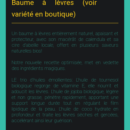
Baume à lèvres (voir
variété en boutique)
Un baume à lèvres entièrement naturel, apaisant et
protecteur, avec son macérât de calendula et sa
cire d'abeille locale, offert en plusieurs saveurs
naturelles bios!
Notre nouvelle recette optimisée, met en vedette
des ingrédients magiques.
LE trio d’huiles émollientes: L’huile de tournesol
biologique regorge de vitamine E, elle nourrit et
adoucit les lèvres. L'huile de jojoba biologique, légère
et non grasse, pénètre rapidement, apportant une
support longue durée tout en régulant le film
lipidique de la peau. L'huile de coco hydrate en
profondeur et traite les lèvres sèches et gercées,
accélérant ainsi leur guérison.