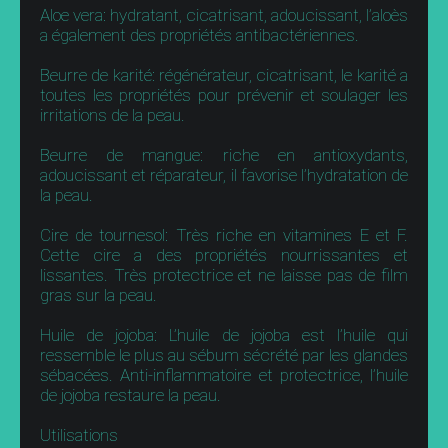
Aloe vera: hydratant, cicatrisant, adoucissant, l’aloès
a également des propriétés antibactériennes.
Beurre de karité: régénérateur, cicatrisant, le karité a
toutes les propriétés pour prévenir et soulager les
irritations de la peau.
Beurre de mangue: riche en antioxydants,
adoucissant et réparateur, il favorise l’hydratation de
la peau.
Cire de tournesol: Très riche en vitamines E et F.
Cette cire a des propriétés nourrissantes et
lissantes. Très protectrice et ne laisse pas de film
gras sur la peau.
Huile de jojoba: L’huile de jojoba est l’huile qui
ressemble le plus au sébum sécrété par les glandes
sébacées. Anti-inflammatoire et protectrice, l’huile
de jojoba restaure la peau.
Utilisations