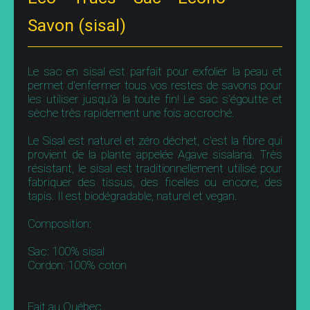
Savon (sisal)
Le sac en sisal est parfait pour exfolier la peau et
permet d'enfermer tous vos restes de savons pour
les utiliser jusqu'à la toute fin! Le sac s’égoutte et
sèche très rapidement une fois accroché.
Le Sisal est naturel et zéro déchet, c'est la fibre qui
provient de la plante appelée Agave sisalana. Très
résistant, le sisal est traditionnellement utilisé pour
fabriquer des tissus, des ficelles ou encore, des
tapis. Il est biodégradable, naturel et vegan.
Composition:
Sac: 100% sisal
Cordon: 100% coton
Fait au Québec