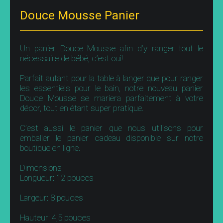
Douce Mousse Panier
Un panier Douce Mousse afin d’y ranger tout le
nécessaire de bébé, c’est oui!
Parfait autant pour la table à langer que pour ranger
les essentiels pour le bain, notre nouveau panier
Douce Mousse se mariera parfaitement à votre
décor, tout en étant super pratique.
C’est aussi le panier que nous utilisons pour
emballer le panier cadeau disponible sur notre
boutique en ligne.
Dimensions
Longueur: 12 pouces
Largeur: 8 pouces
Hauteur: 4,5 pouces