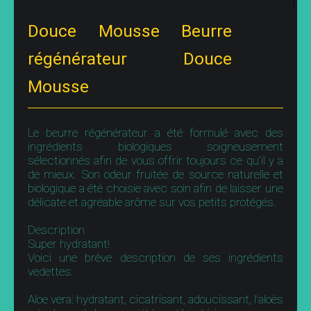
Douce Mousse Beurre
régénérateur Douce
Mousse
Le beurre régénérateur a été formulé avec des
ingrédients biologiques soigneusement
sélectionnés afin de vous offrir toujours ce qu’il y a
de mieux. Son odeur fruitée de source naturelle et
biologique a été choisie avec soin afin de laisser une
délicate et agréable arôme sur vos petits protégés.
Description
Super hydratant!
Voici une brève description de ses ingrédients
vedettes:
Aloe vera: hydratant, cicatrisant, adoucissant, l’aloès