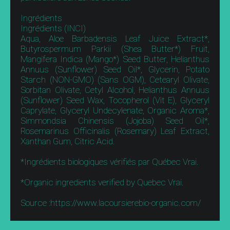
Ingrédients
Ingrédients (INCI)
Aqua, Aloe Barbadensis Leaf Juice Extract*,
Butyrospermum Parkii (Shea Butter*) Fruit,
Mangifera Indica (Mango*) Seed Butter, Helianthus
Annuus (Sunflower) Seed Oil*, Glycerin, Potato
Starch (NON-GMO) (Sans OGM), Cetearyl Olivate,
Sorbitan Olivate, Cetyl Alcohol, Helianthus Annuus
(Sunflower) Seed Wax, Tocopherol (Vit E), Glyceryl
Caprylate, Glyceryl Undecylenate, Organic Aroma*,
Simmondsia Chinensis (Jojoba) Seed Oil*,
Rosemarinus Officinalis (Rosemary) Leaf Extract,
Xanthan Gum, Citric Acid.
*Ingrédients biologiques vérifiés par Québec Vrai.
*Organic ingredients verified by Quebec Vrai.
Source :https://www.lacoursierebio-organic.com/