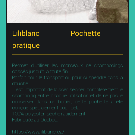
Liliblanc Pochette
pratique
Permet d’utiliser les morceaux de shampooings
cassés jusqu’à la toute fin.
Parfait pour le transport ou pour suspendre dans la
douche.
Il est important de laisser sécher complètement le
shampoing entre chaque utilisation et de ne pas le
conserver dans un boîtier, cette pochette a été
conçue spécialement pour cela.
100% polyester, sèche rapidement
Fabriquée au Québec.
https://www.liliblanc.ca/