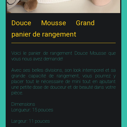
Douce Mousse Grand
panier de rangement
Voici le panier de rangement Douce Mousse que
vous nous avez demandé!
Avec ses belles divisions, son look intemporel et sa
grande capacité de rangement, vous pourrez y
placer tout le nécessaire de mini tout en ajoutant
une petite dose de douceur et de beauté dans votre
pièce.
Dimensions
Longueur: 15 pouces
Largeur: 11 pouces