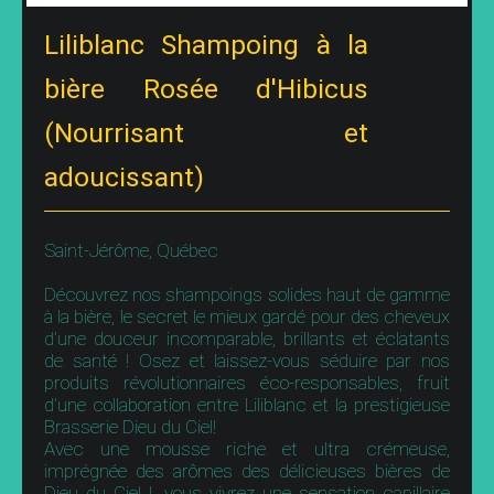
Liliblanc Shampoing à la
bière Rosée d'Hibicus
(Nourrisant et
adoucissant)
Saint-Jérôme, Québec
Découvrez nos shampoings solides haut de gamme
à la bière, le secret le mieux gardé pour des cheveux
d’une douceur incomparable, brillants et éclatants
de santé ! Osez et laissez-vous séduire par nos
produits révolutionnaires éco-responsables, fruit
d’une collaboration entre Liliblanc et la prestigieuse
Brasserie Dieu du Ciel!
Avec une mousse riche et ultra crémeuse,
imprégnée des arômes des délicieuses bières de
Dieu du Ciel !, vous vivrez une sensation capillaire