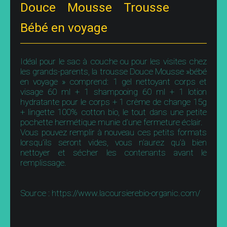
Douce Mousse Trousse
Bébé en voyage
Idéal pour le sac à couche ou pour les visites chez
les grands-parents, la trousse Douce Mousse »bébé
en voyage » comprend: 1 gel nettoyant corps et
visage 60 ml + 1 shampooing 60 ml + 1 lotion
hydratante pour le corps + 1 crème de change 15g
+ lingette 100% cotton bio, le tout dans une petite
pochette hermétique munie d’une fermeture éclair.
Vous pouvez remplir à nouveau ces petits formats
lorsqu’ils seront vides, vous n’aurez qu’à bien
nettoyer et sécher les contenants avant le
remplissage.
Source : https://www.lacoursierebio-organic.com/