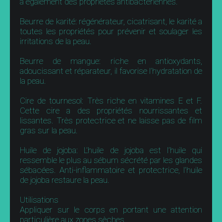
a également des propriétés antibactériennes.
Beurre de karité: régénérateur, cicatrisant, le karité a
toutes les propriétés pour prévenir et soulager les
irritations de la peau.
Beurre de mangue: riche en antioxydants,
adoucissant et réparateur, il favorise l’hydratation de
la peau.
Cire de tournesol: Très riche en vitamines E et F.
Cette cire a des propriétés nourrissantes et
lissantes. Très protectrice et ne laisse pas de film
gras sur la peau.
Huile de jojoba: L’huile de jojoba est l’huile qui
ressemble le plus au sébum sécrété par les glandes
sébacées. Anti-inflammatoire et protectrice, l’huile
de jojoba restaure la peau.
Utilisations
Appliquer sur le corps en portant une attention
particulière aux zones sèches.