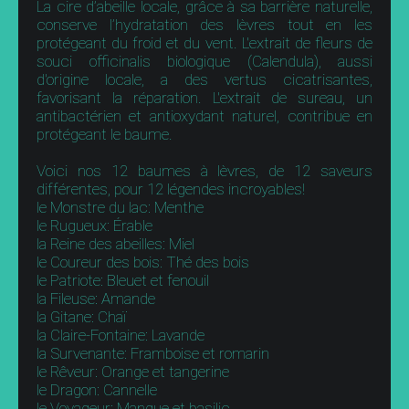
La cire d’abeille locale, grâce à sa barrière naturelle,
conserve l’hydratation des lèvres tout en les
protégeant du froid et du vent. L'extrait de fleurs de
souci officinalis biologique (Calendula), aussi
d'origine locale, a des vertus cicatrisantes,
favorisant la réparation. L'extrait de sureau, un
antibactérien et antioxydant naturel, contribue en
protégeant le baume.
Voici nos 12 baumes à lèvres, de 12 saveurs
différentes, pour 12 légendes incroyables!
le Monstre du lac: Menthe
le Rugueux: Érable
la Reine des abeilles: Miel
le Coureur des bois: Thé des bois
le Patriote: Bleuet et fenouil
la Fileuse: Amande
la Gitane: Chaï
la Claire-Fontaine: Lavande
la Survenante: Framboise et romarin
le Rêveur: Orange et tangerine
le Dragon: Cannelle
le Voyageur: Mangue et basilic