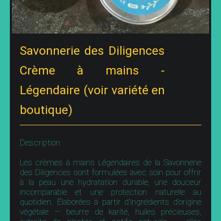
Savonnerie des Diligences
Crème à mains -
Légendaire (voir variété en
boutique)
Description
Les crèmes à mains Légendaires de la Savonnerie
des Diligences sont formulées avec soin pour offrir
à la peau une hydratation durable, une douceur
incomparable et une protection naturelle au
quotidien. Élaborées à partir d’ingrédients d’origine
végétale — beurre de karité, huiles précieuses,