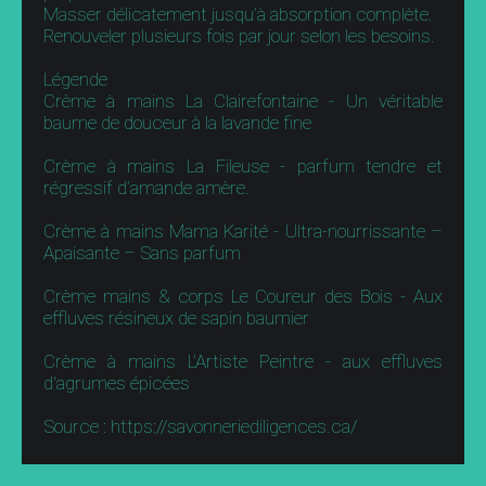
Masser délicatement jusqu’à absorption complète.
Renouveler plusieurs fois par jour selon les besoins.
Légende
Crème à mains La Clairefontaine - Un véritable
baume de douceur à la lavande fine
Crème à mains La Fileuse - parfum tendre et
régressif d’amande amère.
Crème à mains Mama Karité - Ultra-nourrissante –
Apaisante – Sans parfum
Crème mains & corps Le Coureur des Bois - Aux
effluves résineux de sapin baumier
Crème à mains L’Artiste Peintre - aux effluves
d'agrumes épicées
Source : https://savonneriediligences.ca/