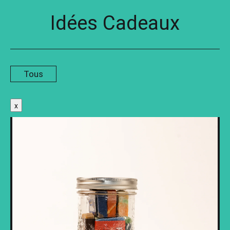
Idées Cadeaux
RECHERCHER
MATIÈRES PREMIÈRES - DIY
IDÉES CADEAUX
Tous
PROTECTION DES RENSEIGNEMENTS
PERSONNELS
x