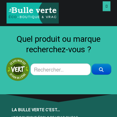
ACCUEIL
Quel produit ou marque
VRAC
recherchez-vous ?
PRODUITS
LIVRES USAGÉS
VIDÉOS
À PROPOS
LA BULLE VERTE C’EST…
NOUS JOINDRE