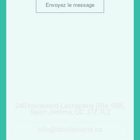
Envoyez le message
240 boulevard Lachapelle (Rte 158),
Saint-Jérôme, QC J7Z 7L2
info@labulleverte.ca