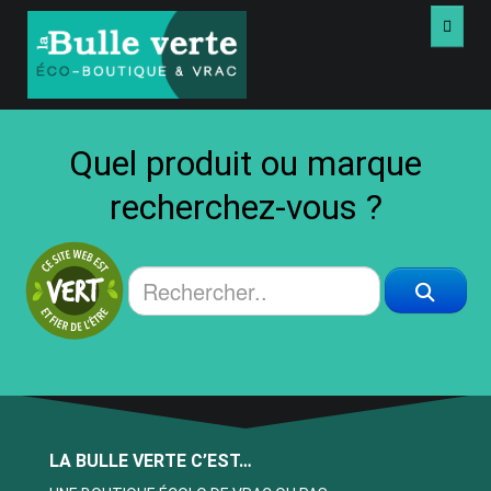
ACCUEIL
Quel produit ou marque
VRAC
recherchez-vous ?
PRODUITS
LIVRES USAGÉS
VIDÉOS
À PROPOS
LA BULLE VERTE C’EST…
NOUS JOINDRE